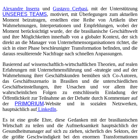
Alexandre Inserra
und
Gustavo Cerbasi
, mit der Unterstützung
UNSERES TEAMS
, motiviert, mit Überlegungen zum aktuellen
Moment beizutragen, erstellten eine Reihe von Artikeln über
Wahrnehmungen, Interpretationen und Empfehlungen, wobei der
Moment berücksichtigt wurde, der die brasilianische Geschäftswelt
und ihre Möglichkeiten innerhalb von a globaler Kontext, der sich
direkt an die Manager von Unternehmensorganisationen richtet, die
sich in einer Phase beschleunigter Transformation befinden, und die
daraus resultierende Nachfrage nach schnellen Anpassungen.
Basierend auf wissenschaftlich-wirtschaftlichen Theorien, auf realen
Erfahrungen mit Unternehmensführung und -strategie und auf der
Wahrnehmung ihrer Geschäftskunden bemühen sich Co-Autoren,
das Geschäftsszenario in Brasilien und die unterschiedlichen
Geschäftseinstellungen, ihre Ursachen und vor allem ihre
wahrscheinlichen Folgen zu entschlüsseln Einladung der
Öffentlichkeit zur Teilnahme an der Debatte durch Kommentare auf
der
PRIMORIUM
-Website und in sozialen Netzwerken,
hauptsächlich auf
LinkedIn
.
Es ist eine große Ehre, diese Gedanken mit der brasilianischen
Wirtschaft zu teilen und die Aufmerksamkeit hauptsächlich der
Gesundheitsmanager auf sich zu ziehen, sicherlich des Sektors, der
die größte Geschwindigkeit bei den enormen Transformationen