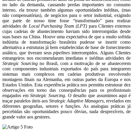
no lado da demanda, causando perdas importantes no consumo
interno, ela trouxe também algumas oportunidades inéditas, (mas
não compensatórias), de negócios para o setor industrial, exigindo
que parte de nosso time fosse “transformado” para realizar
atividades de
Local Purchasing Team (LPT)
para Clientes externos
cujas cadeias de abastecimento haviam sido interrompidas desde
suas bases na China. Houve uma expectativa de que a muito sofrida
indústria de transformação brasileira pudesse se inserir como
alternativa a estruturas já bem estabelecidas de base de fornecimento
asiático, que tiveram seus
pipelines
interrompidos. Alguns Clientes
estrangeiros nos encomendaram imediatas e inéditas atividades de
Strategic Sourcing
no Brasil, com a motivação de se abastecerem
com componentes industriais exportados do país para integrarem
sistemas mais complexos em cadeias produtivas envolvendo
montagens finais na Alemanha, em outras partes da Europa e nos
Estados Unidos. Esta experiência prática nos permitiu estruturar dez
observações em torno das consequências para os profissionais
engajados em
Strategic Sourcing
. O desafio que assumimos aqui é
traçar paralelos úteis aos
Strategic Adaptive Managers
, revelados em
diferentes geografias, setores e funções. As analogias práticas já
percebidas são oportunidades pouco óbvias, nada desprezíveis, de
grande valor aos gestores.