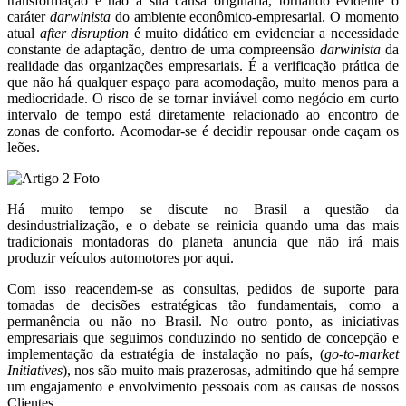
transformação e não a sua causa originária, tornando evidente o
caráter
darwinista
do ambiente econômico-empresarial. O momento
atual
after disruption
é muito didático em evidenciar a necessidade
constante de adaptação, dentro de uma compreensão
darwinista
da
realidade das organizações empresariais. É a verificação prática de
que não há qualquer espaço para acomodação, muito menos para a
mediocridade. O risco de se tornar inviável como negócio em curto
intervalo de tempo está diretamente relacionado ao encontro de
zonas de conforto. Acomodar-se é decidir repousar onde caçam os
leões.
Há muito tempo se discute no Brasil a questão da
desindustrialização, e o debate se reinicia quando uma das mais
tradicionais montadoras do planeta anuncia que não irá mais
produzir veículos automotores por aqui.
Com isso reacendem-se as consultas, pedidos de suporte para
tomadas de decisões estratégicas tão fundamentais, como a
permanência ou não no Brasil. No outro ponto, as iniciativas
empresariais que seguimos conduzindo no sentido de concepção e
implementação da estratégia de instalação no país, (
go-to-market
Initiatives
), nos são muito mais prazerosas, admitindo que há sempre
um engajamento e envolvimento pessoais com as causas de nossos
Clientes.