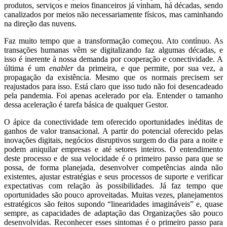
produtos, serviços e meios financeiros já vinham, há décadas, sendo
canalizados por meios não necessariamente físicos, mas caminhando
na direção das nuvens.
Faz muito tempo que a transformação começou. Ato contínuo. As
transações humanas vêm se digitalizando faz algumas décadas, e
isso é inerente à nossa demanda por cooperação e conectividade. A
última é um
enabler
da primeira, e que permite, por sua vez, a
propagação da existência. Mesmo que os normais precisem ser
reajustados para isso. Está claro que isso tudo não foi desencadeado
pela pandemia. Foi apenas acelerado por ela. Entender o tamanho
dessa aceleração é tarefa básica de qualquer Gestor.
O ápice da conectividade tem oferecido oportunidades inéditas de
ganhos de valor transacional. A partir do potencial oferecido pelas
inovações digitais, negócios disruptivos surgem do dia para a noite e
podem aniquilar empresas e até setores inteiros. O entendimento
deste processo e de sua velocidade é o primeiro passo para que se
possa, de forma planejada, desenvolver competências ainda não
existentes, ajustar estratégias e seus processos de suporte e verificar
expectativas com relação às possibilidades. Já faz tempo que
oportunidades são pouco aproveitadas. Muitas vezes, planejamentos
estratégicos são feitos supondo “linearidades imagináveis” e, quase
sempre, as capacidades de adaptação das Organizações são pouco
desenvolvidas. Reconhecer esses sintomas é o primeiro passo para