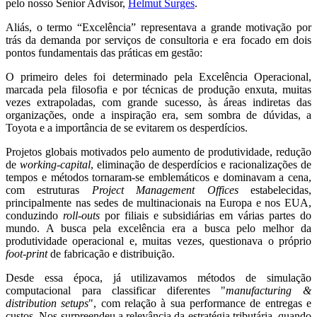
pelo nosso Senior Advisor,
Helmut Surges
.
Aliás, o termo “Excelência” representava a grande motivação por
trás da demanda por serviços de consultoria e era focado em dois
pontos fundamentais das práticas em gestão:
O primeiro deles foi determinado pela Excelência Operacional,
marcada pela filosofia e por técnicas de produção enxuta, muitas
vezes extrapoladas, com grande sucesso, às áreas indiretas das
organizações, onde a inspiração era, sem sombra de dúvidas, a
Toyota e a importância de se evitarem os desperdícios.
Projetos globais motivados pelo aumento de produtividade, redução
de
working-capital
, eliminação de desperdícios e racionalizações de
tempos e métodos tornaram-se emblemáticos e dominavam a cena,
com estruturas
Project Management Offices
estabelecidas,
principalmente nas sedes de multinacionais na Europa e nos EUA,
conduzindo
roll-outs
por filiais e subsidiárias em várias partes do
mundo. A busca pela excelência era a busca pelo melhor da
produtividade operacional e, muitas vezes, questionava o próprio
foot-print
de fabricação e distribuição.
Desde essa época, já utilizavamos métodos de simulação
computacional para classificar diferentes "
manufacturing &
distribution setups
", com relação à sua performance de entregas e
custos. Nos surpreendeu a relevância da estratégia tributária, quando