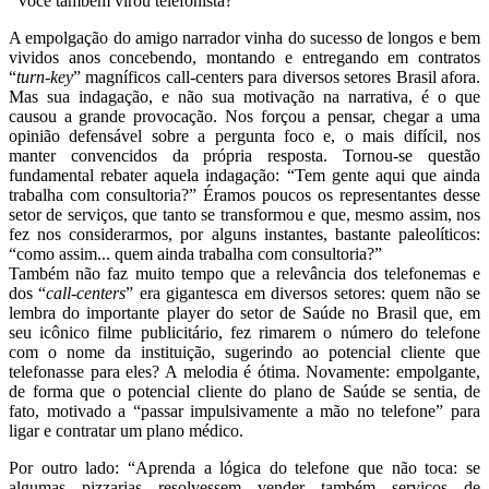
“Você também virou telefonista?”
A empolgação do amigo narrador vinha do sucesso de longos e bem
vividos anos concebendo, montando e entregando em contratos
“
turn-key
” magníficos call-centers para diversos setores Brasil afora.
Mas sua indagação, e não sua motivação na narrativa, é o que
causou a grande provocação. Nos forçou a pensar, chegar a uma
opinião defensável sobre a pergunta foco e, o mais difícil, nos
manter convencidos da própria resposta. Tornou-se questão
fundamental rebater aquela indagação: “Tem gente aqui que ainda
trabalha com consultoria?” Éramos poucos os representantes desse
setor de serviços, que tanto se transformou e que, mesmo assim, nos
fez nos considerarmos, por alguns instantes, bastante paleolíticos:
“como assim... quem ainda trabalha com consultoria?”
Também não faz muito tempo que a relevância dos telefonemas e
dos “
call-centers
” era gigantesca em diversos setores: quem não se
lembra do importante player do setor de Saúde no Brasil que, em
seu icônico filme publicitário, fez rimarem o número do telefone
com o nome da instituição, sugerindo ao potencial cliente que
telefonasse para eles? A melodia é ótima. Novamente: empolgante,
de forma que o potencial cliente do plano de Saúde se sentia, de
fato, motivado a “passar impulsivamente a mão no telefone” para
ligar e contratar um plano médico.
Por outro lado: “Aprenda a lógica do telefone que não toca: se
algumas pizzarias resolvessem vender também serviços de