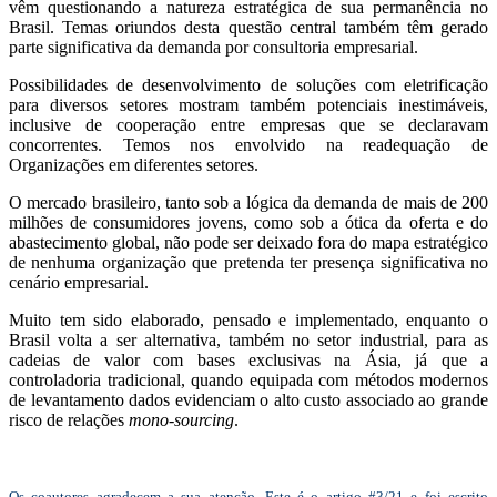
vêm questionando a natureza estratégica de sua permanência no
Brasil. Temas oriundos desta questão central também têm gerado
parte significativa da demanda por consultoria empresarial.
Possibilidades de desenvolvimento de soluções com eletrificação
para diversos setores mostram também potenciais inestimáveis,
inclusive de cooperação entre empresas que se declaravam
concorrentes. Temos nos envolvido na readequação de
Organizações em diferentes setores.
O mercado brasileiro, tanto sob a lógica da demanda de mais de 200
milhões de consumidores jovens, como sob a ótica da oferta e do
abastecimento global, não pode ser deixado fora do mapa estratégico
de nenhuma organização que pretenda ter presença significativa no
cenário empresarial.
Muito tem sido elaborado, pensado e implementado, enquanto o
Brasil volta a ser alternativa, também no setor industrial, para as
cadeias de valor com bases exclusivas na Ásia, já que a
controladoria tradicional, quando equipada com métodos modernos
de levantamento dados evidenciam o alto custo associado ao grande
risco de relações
mono-sourcing
.
Os coautores agradecem a sua atenção.
Este é o artigo #3/21 e foi escrito