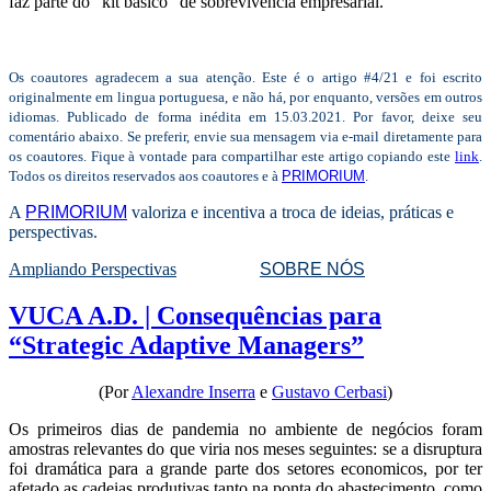
faz parte do “kit básico” de sobrevivência empresarial.
Os coautores agradecem a sua atenção.
Este é o artigo #4/21 e foi escrito
originalmente em lingua portuguesa, e não há, por enquanto, versões em outros
idiomas. Publicado de forma inédita em 15.03.2021. Por favor, deixe seu
comentário abaixo. Se preferir, envie sua mensagem via e-mail diretamente para
os coautores. Fique à vontade para compartilhar este artigo copiando este
link
.
Todos os direitos reservados aos coautores e à
PRIMORIUM
.
A
PRIMORIUM
valoriza e incentiva a troca de ideias, práticas e
perspectivas.
Ampliando Perspectivas
SOBRE NÓS
VUCA A.D. | Consequências para
“Strategic Adaptive Managers”
(Por
Alexandre Inserra
e
Gustavo Cerbasi
)
Os primeiros dias de pandemia no ambiente de negócios foram
amostras relevantes do que viria nos meses seguintes: se a disruptura
foi dramática para a grande parte dos setores economicos, por ter
afetado as cadeias produtivas tanto na ponta do abastecimento, como