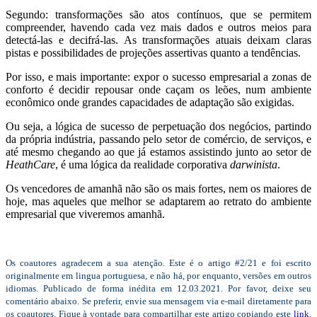
Segundo: transformações são atos contínuos, que se permitem
compreender, havendo cada vez mais dados e outros meios para
detectá-las e decifrá-las. As transformações atuais deixam claras
pistas e possibilidades de projeções assertivas quanto a tendências.
Por isso, e mais importante: expor o sucesso empresarial a zonas de
conforto é decidir repousar onde caçam os leões, num ambiente
econômico onde grandes capacidades de adaptação são exigidas.
Ou seja, a lógica de sucesso de perpetuação dos negócios, partindo
da própria indústria, passando pelo setor de comércio, de serviços, e
até mesmo chegando ao que já estamos assistindo junto ao setor de
HeathCare
, é uma lógica da realidade corporativa
darwinista
.
Os vencedores de amanhã não são os mais fortes, nem os maiores de
hoje, mas aqueles que melhor se adaptarem ao retrato do ambiente
empresarial que viveremos amanhã.
Os coautores agradecem a sua atenção.
Este é o artigo #2/21 e foi escrito
originalmente em lingua portuguesa, e não há, por enquanto, versões em outros
idiomas. Publicado de forma inédita em 12.03.2021. Por favor, deixe seu
comentário abaixo. Se preferir, envie sua mensagem via e-mail diretamente para
os coautores. Fique à vontade para compartilhar este artigo copiando este
link
.