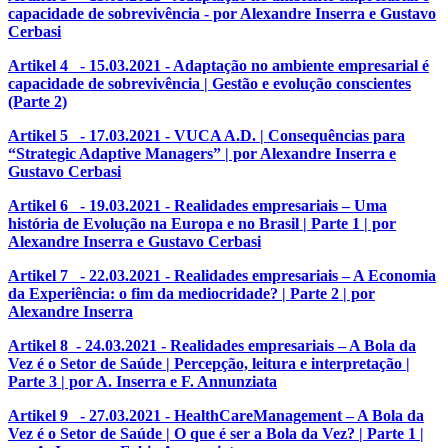
capacidade de sobrevivência - por Alexandre Inserra e Gustavo
Cerbasi
Artikel 4 - 15.03.2021 - Adaptação no ambiente empresarial é
capacidade de sobrevivência | Gestão e evolução conscientes
(Parte 2)
Artikel 5 - 17.03.2021 - VUCA A.D. | Consequências para
“Strategic Adaptive Managers” | por Alexandre Inserra e
Gustavo Cerbasi
Artikel 6 - 19.03.2021 - Realidades empresariais
–
Uma
história de Evolução na Europa e no Brasil | Parte 1 | por
Alexandre Inserra e Gustavo Cerbasi
Artikel 7 - 22.03.2021 - Realidades empresariais
–
A Economia
da Experiência: o fim da mediocridade? | Parte 2 | por
Alexandre Inserra
Artikel 8 - 24.03.2021 - Realidades empresariais
–
A Bola da
Vez é o Setor de Saúde | Percepção, leitura e interpretação |
Parte 3 | por A. Inserr
a e F. Annunziata
Artikel 9 - 27.03.2021 - HealthCareManagement – A Bola da
Vez é o Setor de Saúde | O que é ser a Bola da Vez? | Parte 1 |