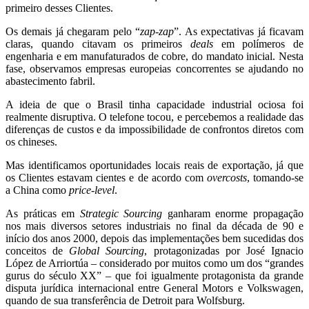
primeiro desses Clientes.
Os demais já chegaram pelo “
zap-zap
”. As expectativas já ficavam
claras, quando citavam os primeiros
deals
em polímeros de
engenharia e em manufaturados de cobre, do mandato inicial. Nesta
fase, observamos empresas europeias concorrentes se ajudando no
abastecimento fabril.
A ideia de que o Brasil tinha capacidade industrial ociosa foi
realmente disruptiva. O telefone tocou, e percebemos a realidade das
diferenças de custos e da impossibilidade de confrontos diretos com
os chineses.
Mas identificamos oportunidades locais reais de exportação, já que
os Clientes estavam cientes e de acordo com
overcosts
, tomando-se
a China como
price-level
.
As práticas em
Strategic Sourcing
ganharam enorme propagação
nos mais diversos setores industriais no final da década de 90 e
início dos anos 2000, depois das implementações bem sucedidas dos
conceitos de
Global Sourcing
, protagonizadas por José Ignacio
López de Arriortúa – considerado por muitos como um dos “grandes
gurus do século XX” – que foi igualmente protagonista da grande
disputa jurídica internacional entre General Motors e Volkswagen,
quando de sua transferência de Detroit para Wolfsburg.