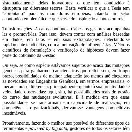
sistematicamente ideias inovadoras, o que tem conduzido à
disruptura em diferentes setores. Basta verificar o que a Tesla tem
“aprontado” para as montadoras europeias, citando um setor
econômico emblemático e que serve de inspiração a tantos outros.
Transformações são atos contínuos. Cabe aos gestores acompanhá-
las e promovê-las. Para isso, devem contar com análises baseadas
em dados, em fatos e em suas extrapolações, detectando-se
rapidamente tendências, com a motivação de influenciá-las. Métodos
científicos de formulação e verificação de hipóteses devem fazer
parte do cotidiano da Gestão.
Ou seja, se como espécie estávamos sujeitos ao acaso das mutações
genéticas para ganharmos características que refletissem, em longo
prazo, possibilidades de melhor adaptação (ao menos até chegarem
as novidades em Engenharia Genética), em termos empresariais, o
mecanismo se diferencia, principalmente quanto à sua proatividade e
velocidade observadas: aqui, sim, há possibilidades reais de gestão
do curso das mudanças evolutivas. E à medida em que essas
possibilidades se transformam em capacidade de realização, em
competências organizacionais, derivam-se vantagens competitivas
inestimáveis.
Proativamente, fazendo o melhor uso possível de diferentes tipos de
ferramentas e
powered by big data
, gestores de todos os setores têm