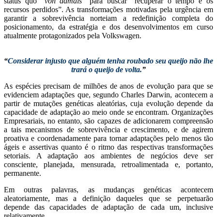
status quo “
von damals
” para buscar “recuperar o tempo e os
recursos perdidos”. As transformações motivadas pela urgência em
garantir a sobrevivência norteiam a redefinição completa do
posicionamento, da estratégia e dos desenvolvimentos em curso
atualmente protagonizados pela Volkswagen.
“
Considerar injusto que alguém tenha roubado seu queijo não lhe
trará o queijo de volta.
”
As espécies precisam de milhões de anos de evolução para que se
evidenciem adaptações que, segundo Charles Darwin, acontecem a
partir de mutações genéticas aleatórias, cuja evolução depende da
capacidade de adaptação ao meio onde se encontram. Organizações
Empresariais, no entanto, são capazes de adicionarem compreensão
a tais mecanismos de sobrevivência e crescimento, e de agirem
proativa e coordenadamente para tornar adaptações pelo menos tão
ágeis e assertivas quanto é o ritmo das respectivas transformações
setoriais. A adaptação aos ambientes de negócios deve ser
consciente, planejada, mensurada, retroalimentada e, portanto,
permanente.
Em outras palavras, as mudanças genéticas acontecem
aleatoriamente, mas a definição daqueles que se perpetuarão
depende das capacidades de adaptação de cada um, inclusive
relativamente.