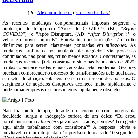
(Por
Alexandre Inserra
e
Gustavo Cerbasi
)
As recentes mudanças comportamentais impostas sugerem a
pontuação do tempo em "Antes do COVID19, (BC, “
Before
COVID19
”)" e "Após Disruptura, (AD, “
After Disruption
”)", o
velho e o novo "normais". Entretanto, transformações são muito
dinâmicas para serem claramente pontuadas em
milestones
. As
mudanças profundas no ambiente de negócios são processos
continuados, não pontuais, muito menos isolados. Concretamente, as
mudanças recentes já demonstravam sintomas bem antes de 2020;
muitas foram aceleradas e não causadas pela pandemia. Gestores
precisam compreender o processo de transformações pelo qual passa
seu setor de atuação, sob pena de serem surpreendidos por elas. O
surgimento de negócios disruptivos acontece muito rapidamente e
pode tornar empresas e setores inteiros rapidamente obsoletos.
Não faz muito tempo, durante um encontro com amigos da
faculdade, surgiu a indagação curiosa de um deles: “Eu estou
trabalhando com
call-centers
já vai fazer 5 anos, e vocês? Tem gente
aqui ainda trabalhando com consultoria?” A resposta, obvia e
inevitável, em tom de piada, não precisou de mais de 10 segundos: