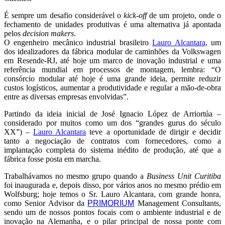
É sempre um desafio considerável o
kick-off
de um projeto, onde o
fechamento de unidades produtivas é uma alternativa já apontada
pelos
decision makers
.
O engenheiro mecânico industrial brasileiro
Lauro Alcantara
, um
dos idealizadores da fábrica modular de caminhões da Volkswagen
em Resende-RJ, até hoje um marco de inovação industrial e uma
referência mundial em processos de montagem, lembra: “O
consórcio modular até hoje é uma grande ideia, permite reduzir
custos logísticos, aumentar a produtividade e regular a mão-de-obra
entre as diversas empresas envolvidas”.
Partindo da ideia inicial de José Ignacio López de Arriortúa –
considerado por muitos como um dos “grandes gurus do século
XX”) –
Lauro Alcantara
teve a oportunidade de dirigir e decidir
tanto a negociação de contratos com fornecedores, como a
implantação completa do sistema inédito de produção, até que a
fábrica fosse posta em marcha.
Trabalhávamos no mesmo grupo quando a
Business Unit Curitiba
foi inaugurada e, depois disso, por vários anos no mesmo prédio em
Wolfsburg; hoje temos o Sr. Lauro Alcantara, com grande honra,
como Senior Advisor da
PRIMORIUM
Management Consultants,
sendo um de nossos pontos focais com o ambiente industrial e de
inovação na Alemanha, e o pilar principal de nossa ponte com