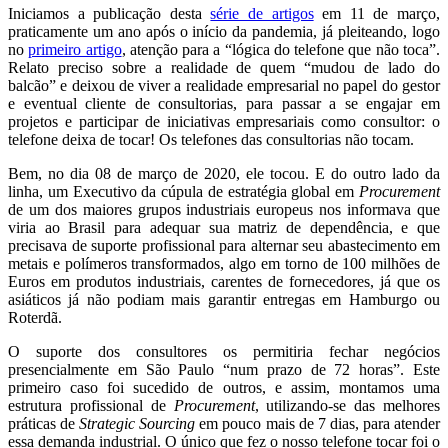
Iniciamos a publicação desta
série de artigos
em 11 de março,
praticamente um ano após o início da pandemia, já pleiteando, logo
no
primeiro artigo
, atenção para a “lógica do telefone que não toca”.
Relato preciso sobre a realidade de quem “mudou de lado do
balcão” e deixou de viver a realidade empresarial no papel do gestor
e eventual cliente de consultorias, para passar a se engajar em
projetos e participar de iniciativas empresariais como consultor: o
telefone deixa de tocar! Os telefones das consultorias não tocam.
Bem, no dia 08 de março de 2020, ele tocou. E do outro lado da
linha, um Executivo da cúpula de estratégia global em
Procurement
de um dos maiores grupos industriais europeus nos informava que
viria ao Brasil para adequar sua matriz de dependência, e que
precisava de suporte profissional para alternar seu abastecimento em
metais e polímeros transformados, algo em torno de 100 milhões de
Euros em produtos industriais, carentes de fornecedores, já que os
asiáticos já não podiam mais garantir entregas em Hamburgo ou
Roterdã.
O suporte dos consultores os permitiria fechar negócios
presencialmente em São Paulo “num prazo de 72 horas”. Este
primeiro caso foi sucedido de outros, e assim, montamos uma
estrutura profissional de
Procurement
, utilizando-se das melhores
práticas de
Strategic Sourcing
em pouco mais de 7 dias, para atender
essa demanda industrial. O único que fez o nosso telefone tocar foi o