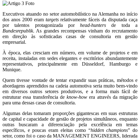
Executivos atuando no setor automobilístico na Alemanha no início
dos anos 2000 eram
targets
relativamente fáceis da disputada caça
por talentos protagonizada por
head-hunters
de toda a
Bundesrepublik
. As grandes recompensas vinham do recrutamento
em direção às sofisticadas casas de consultoria em gestão
empresarial.
À época, elas cresciam em número, em volume de projetos e em
receita, instaladas em sedes elegantes e escritórios abundantemente
representativos, principalmente em Düsseldorf, Hamburgo e
Munique.
Quem tivesse vontade de tentar expandir suas práticas, métodos e
abordagens aprendidos na cadeia automotiva seria muito bem-vindo
em diversos outros setores produtivos, e a forma mais fácil de
estruturar essa transferência de
know-how
era através da migração
para uma dessas casas de consultoria.
Algumas delas tomaram proporções gigantescas em suas estruturas
de capital e capacidade de gestão de projetos simultâneos, enquanto
outras buscaram a diferenciação pela excelência em temas
específicos, e poucas eram eleitas como “
hidden champions
” do
setor, como foi o caso da MANAGEMENT ENGINEERS, liderada