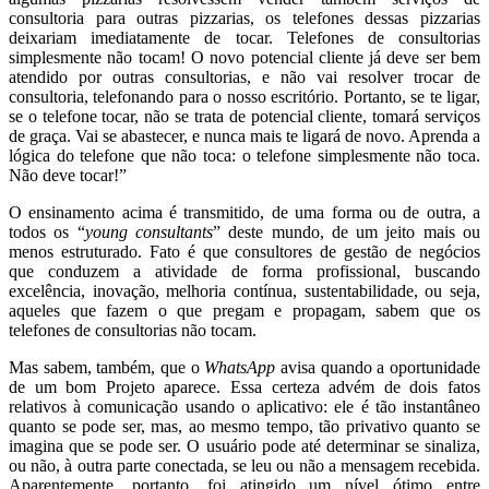
consultoria para outras pizzarias, os telefones dessas pizzarias
deixariam imediatamente de tocar. Telefones de consultorias
simplesmente não tocam! O novo potencial cliente já deve ser bem
atendido por outras consultorias, e não vai resolver trocar de
consultoria, telefonando para o nosso escritório. Portanto, se te ligar,
se o telefone tocar, não se trata de potencial cliente, tomará serviços
de graça. Vai se abastecer, e nunca mais te ligará de novo. Aprenda a
lógica do telefone que não toca: o telefone simplesmente não toca.
Não deve tocar!”
O ensinamento acima é transmitido, de uma forma ou de outra, a
todos os “
young consultants
” deste mundo, de um jeito mais ou
menos estruturado. Fato é que consultores de gestão de negócios
que conduzem a atividade de forma profissional, buscando
excelência, inovação, melhoria contínua, sustentabilidade, ou seja,
aqueles que fazem o que pregam e propagam, sabem que os
telefones de consultorias não tocam.
Mas sabem, também, que o
WhatsApp
avisa quando a oportunidade
de um bom Projeto aparece. Essa certeza advém de dois fatos
relativos à comunicação usando o aplicativo: ele é tão instantâneo
quanto se pode ser, mas, ao mesmo tempo, tão privativo quanto se
imagina que se pode ser. O usuário pode até determinar se sinaliza,
ou não, à outra parte conectada, se leu ou não a mensagem recebida.
Aparentemente, portanto, foi atingido um nível ótimo entre